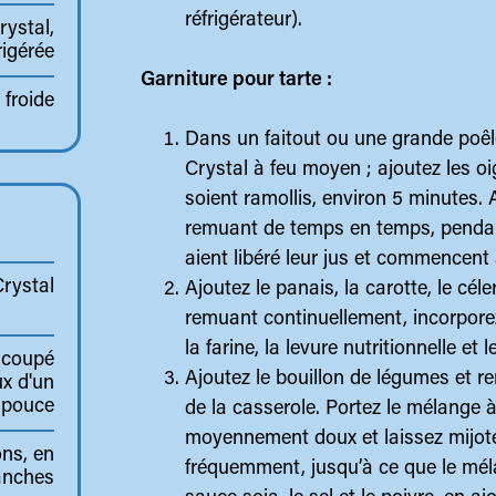
réfrigérateur).
ystal,
rigérée
Garniture pour tarte :
 froide
Dans un faitout ou une grande poêle
Crystal à feu moyen ; ajoutez les oi
soient ramollis, environ 5 minutes. 
remuant de temps en temps, pendan
aient libéré leur jus et commencent 
rystal
Ajoutez le panais, la carotte, le céle
remuant continuellement, incorporez
la farine, la levure nutritionnelle et
 coupé
Ajoutez le bouillon de légumes et r
x d'un
 pouce
de la casserole. Portez le mélange à 
moyennement doux et laissez mijot
ns, en
fréquemment, jusqu’à ce que le méla
anches