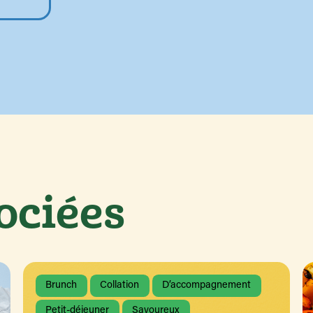
ociées
Brunch
Collation
D’accompagnement
Petit-déjeuner
Savoureux