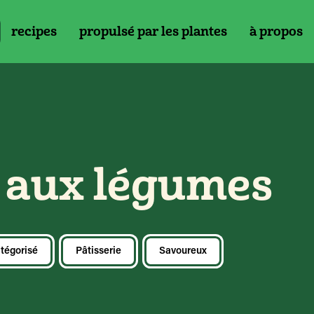
recipes
propulsé par les plantes
à propos
b aux légumes
tégorisé
Pâtisserie
Savoureux