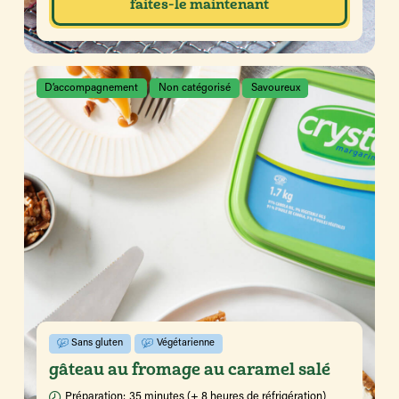
faites-le maintenant
D’accompagnement
Non catégorisé
Savoureux
Sans gluten
Végétarienne
gâteau au fromage au caramel salé
Préparation:
35 minutes (+ 8 heures de réfrigération)