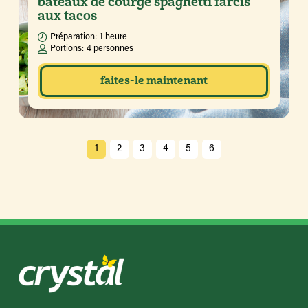
bateaux de courge spaghetti farcis
aux tacos
Préparation:
1 heure
Portions:
4 personnes
faites-le maintenant
1
2
3
4
5
6