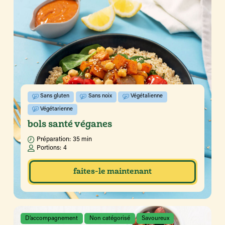
Sans gluten
Sans noix
Végétalienne
Végétarienne
bols santé véganes
Préparation:
35 min
Portions:
4
faites-le maintenant
D’accompagnement
Non catégorisé
Savoureux