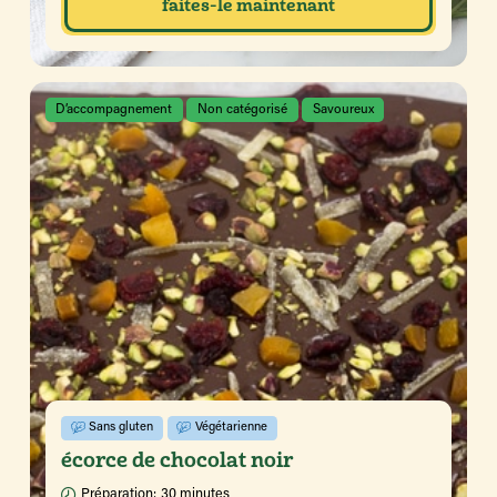
faites-le maintenant
D’accompagnement
Non catégorisé
Savoureux
Sans gluten
Végétarienne
écorce de chocolat noir
Préparation:
30 minutes