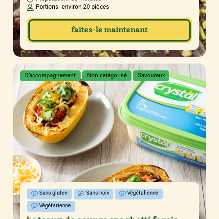
Portions:
environ 20 pièces
faites-le maintenant
D’accompagnement
Non catégorisé
Savoureux
Sans gluten
Sans noix
Végétalienne
Végétarienne