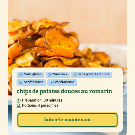
Sans gluten
Sans noix
sans produits laitiers
Végétalienne
Végétarienne
chips de patates douces au romarin
Préparation:
30 minutes
Portions:
4 personnes
faites-le maintenant