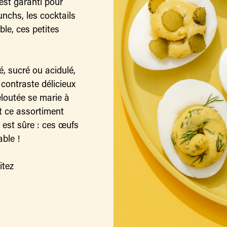
est garanti pour
runchs, les cocktails
ble, ces petites
, sucré ou acidulé,
ontraste délicieux
eloutée se marie à
t ce assortiment
 est sûre : ces œufs
able !
itez