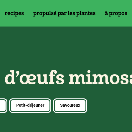
recipes
propulsé par les plantes
à propos
t d’œufs mimos
t
Petit-déjeuner
Savoureux