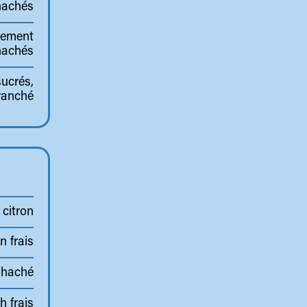
hachés
inement
hachés
ucrés,
ranché
 citron
n frais
 haché
h frais