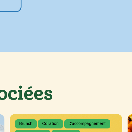
ociées
Brunch
Collation
D’accompagnement