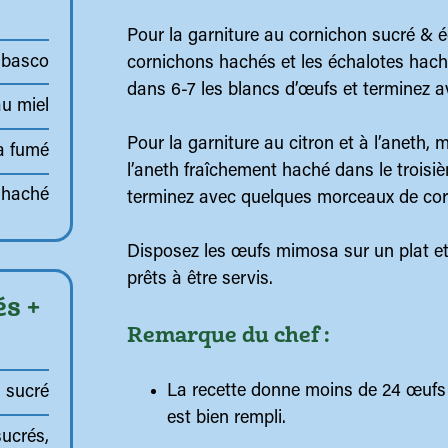
Pour la garniture au cornichon sucré & é
abasco
cornichons hachés et les échalotes haché
dans 6-7 les blancs d’œufs et terminez 
u miel
Pour la garniture au citron et à l’aneth, m
a fumé
l’aneth fraîchement haché dans le troisi
 haché
terminez avec quelques morceaux de cor
Disposez les œufs mimosa sur un plat et m
prêts à être servis.
s +
Remarque du chef :
La recette donne moins de 24 œufs
n sucré
est bien rempli.
ucrés,