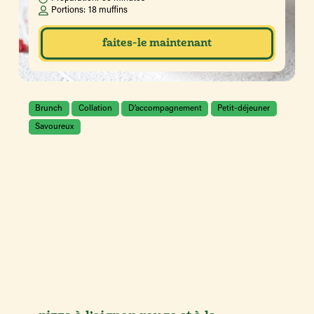
Portions:
18 muffins
faites-le maintenant
Brunch
Collation
D’accompagnement
Petit-déjeuner
Savoureux