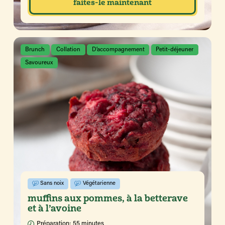
faites-le maintenant
Brunch
Collation
D’accompagnement
Petit-déjeuner
Savoureux
Sans noix
Végétarienne
muffins aux pommes, à la betterave
et à l’avoine
Préparation:
55 minutes