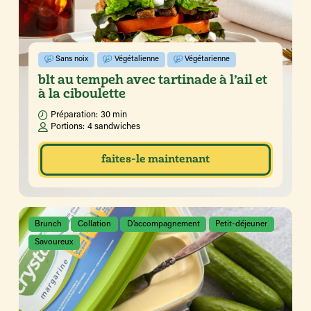
Sans noix
Végétalienne
Végétarienne
blt au tempeh avec tartinade à l’ail et
à la ciboulette
Préparation:
30 min
Portions:
4 sandwiches
faites-le maintenant
Brunch
Collation
D’accompagnement
Petit-déjeuner
Savoureux