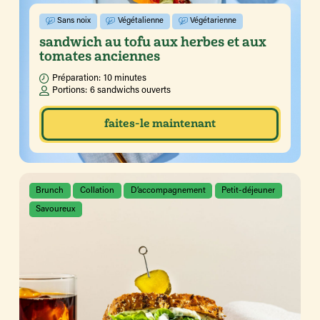
Sans noix
Végétalienne
Végétarienne
sandwich au tofu aux herbes et aux
tomates anciennes
Préparation:
10 minutes
Portions:
6 sandwichs ouverts
faites-le maintenant
Brunch
Collation
D’accompagnement
Petit-déjeuner
Savoureux