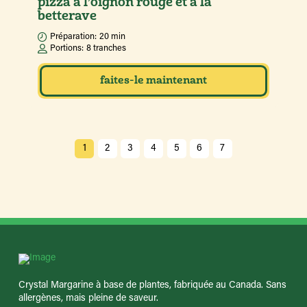
pizza à l’oignon rouge et à la
betterave
Préparation:
20 min
Portions:
8 tranches
faites-le maintenant
1
2
3
4
5
6
7
Crystal Margarine à base de plantes, fabriquée au Canada. Sans
allergènes, mais pleine de saveur.