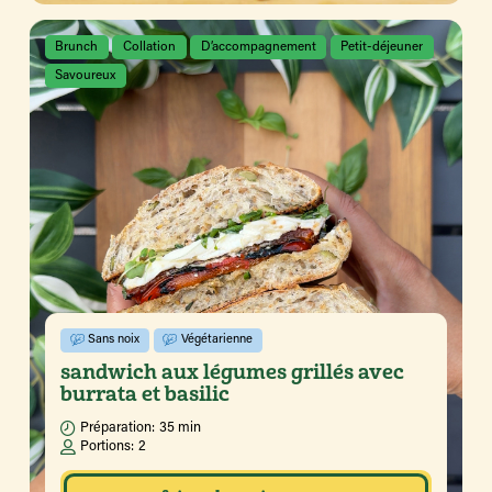
Brunch
Collation
D’accompagnement
Petit-déjeuner
Savoureux
Sans noix
Végétarienne
sandwich aux légumes grillés avec
burrata et basilic
Préparation:
35 min
Portions:
2