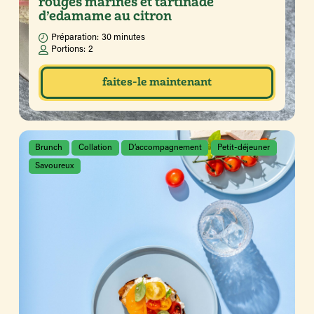
rouges marinés et tartinade
d’edamame au citron
Préparation:
30 minutes
Portions:
2
faites-le maintenant
Brunch
Collation
D’accompagnement
Petit-déjeuner
Savoureux