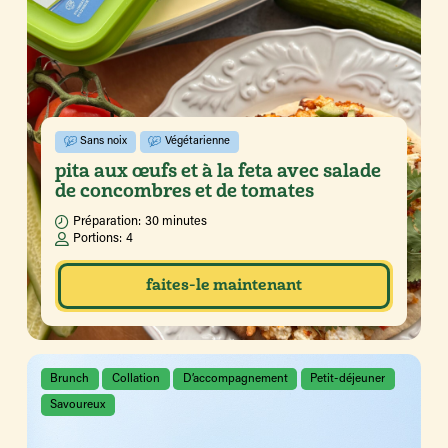
Sans noix
Végétarienne
pita aux œufs et à la feta avec salade
de concombres et de tomates
Préparation:
30 minutes
Portions:
4
faites-le maintenant
Brunch
Collation
D’accompagnement
Petit-déjeuner
Savoureux