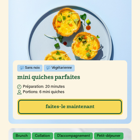
Sans noix
Végétarienne
mini quiches parfaites
Préparation:
20 minutes
Portions:
6 mini quiches
faites-le maintenant
Brunch
Collation
D’accompagnement
Petit-déjeuner