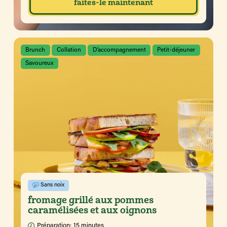
faites-le maintenant
Brunch
Collation
D’accompagnement
Petit-déjeuner
Savoureux
Sans noix
fromage grillé aux pommes
caramélisées et aux oignons
Préparation:
15 minutes