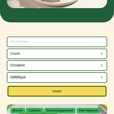
reset
Brunch
Collation
D’accompagnement
Petit-déjeuner