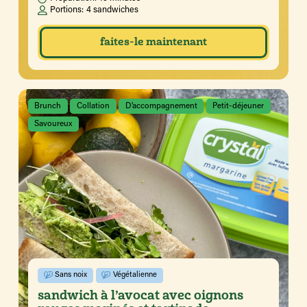
Portions:
4 sandwiches
faites-le maintenant
Brunch
Collation
D’accompagnement
Petit-déjeuner
Savoureux
Sans noix
Végétalienne
sandwich à l’avocat avec oignons