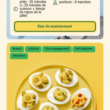
prép : 25 minutes
portions : 8 tranches
(+ 25 minutes de
cuisson + temps
de repos de la
pâte)
fais-le maintenant
Brunch
Collation
D’accompagnement
Petit-déjeuner
Savoureux