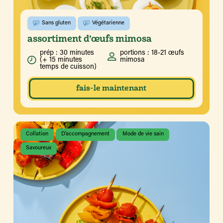
Sans gluten
Végétarienne
assortiment d’œufs mimosa
prép : 30 minutes
portions : 18-21 œufs
(+ 15 minutes
mimosa
temps de cuisson)
fais-le maintenant
Collation
D’accompagnement
Mode de vie sain
Savoureux