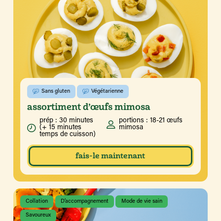
Sans gluten
Végétarienne
assortiment d’œufs mimosa
prép : 30 minutes
portions : 18-21 œufs
(+ 15 minutes
mimosa
temps de cuisson)
fais-le maintenant
Collation
D’accompagnement
Mode de vie sain
Savoureux