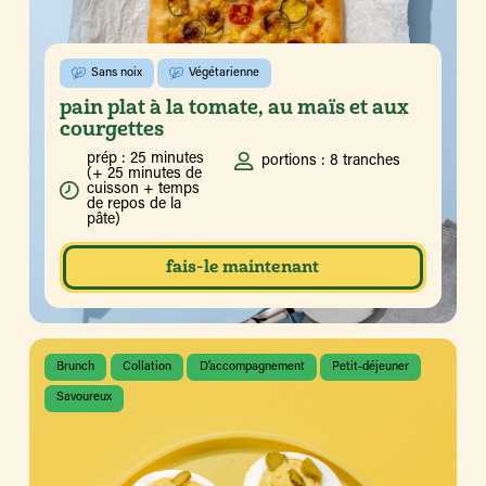
Sans noix
Végétarienne
pain plat à la tomate, au maïs et aux
courgettes
prép : 25 minutes
portions : 8 tranches
(+ 25 minutes de
cuisson + temps
de repos de la
pâte)
fais-le maintenant
Brunch
Collation
D’accompagnement
Petit-déjeuner
Savoureux