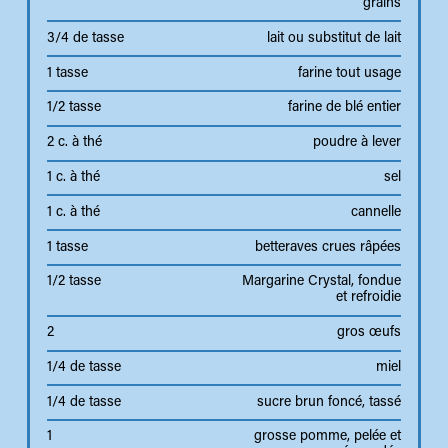
grains
3/4 de tasse
lait ou substitut de lait
1 tasse
farine tout usage
1/2 tasse
farine de blé entier
2 c. à thé
poudre à lever
1 c. à thé
sel
1 c. à thé
cannelle
1 tasse
betteraves crues râpées
1/2 tasse
Margarine Crystal, fondue
et refroidie
2
gros œufs
1/4 de tasse
miel
1/4 de tasse
sucre brun foncé, tassé
1
grosse pomme, pelée et