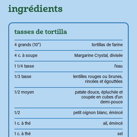
ingrédients
tasses de tortilla
4 grands (10")
tortillas de farine
4 c. à soupe
Margarine Crystal, divisée
1 1/4 tasse
l'eau
1/3 tasse
lentilles rouges ou brunes,
rincées et égouttées
1/2 moyen
patate douce, épluchée et
coupée en cubes d'un
demi-pouce
1/2
petit oignon blanc, émincé
1 c. à thé
ail, émincé
1 c. à thé
sel