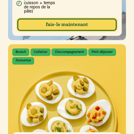
cuisson + temps
de repos de la
pâte)
fais-le maintenant
Brunch
Collation
D’accompagnement
Petit-déjeuner
Savoureux