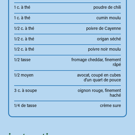
1 c. à thé
poudre de chili
1 c. à thé
cumin moulu
1/2 c. à thé
poivre de Cayenne
1/2 c. à thé
origan séché
1/2 c. à thé
poivre noir moulu
1/2 tasse
fromage cheddar, finement
râpé
1/2 moyen
avocat, coupé en cubes
d'un quart de pouce
3 c. à soupe
oignon rouge, finement
haché
1/4 de tasse
crème sure